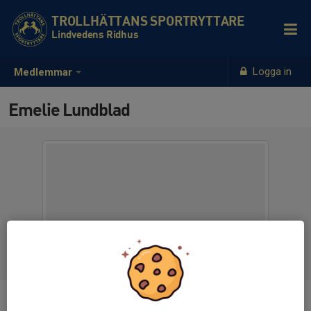
TROLLHÄTTANS SPORTRYTTARE
Lindvedens Ridhus
Logga in
Medlemmar
Emelie Lundblad
Ålder
21 år