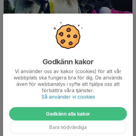
Godkänn kakor
Linnea Lindén
Vi använder oss av kakor (cookies) för att vår
KM - Hoppning
häst
Linnea Gustavsson
webbplats ska fungera bra för dig. De används
Lindén
även för webbanalys i syfte att hjälpa oss att
förbättra våra tjänster.
KM - Hoppning
ponny
Elsa Lundblad
Så använder vi cookies
KM - Dressyr
häst
Malin Ramne
KM - Dressyr
ponny
Tindra Lindén
Godkänn alla kakor
Bara nödvändiga