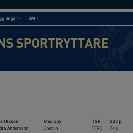
ggningar
SM
NS SPORTRYTTARE
la Olsson
Mad Joy
TSR
237 p
dra Andersson
Chaplin
TFRK
74 p