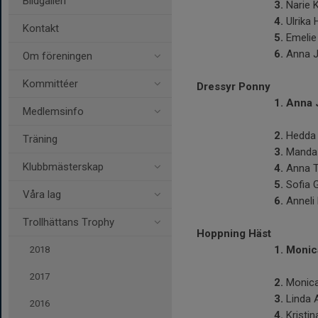
Bildgalleri
3.
Narie 
4.
Ulrika 
Kontakt
5.
Emelie
6.
Anna J
Om föreningen
Kommittéer
Dressyr Ponny
1.
Anna J
Medlemsinfo
2.
Hedda 
Träning
3.
Manda 
Klubbmästerskap
4.
Anna Ti
5.
Sofia 
Våra lag
6.
Anneli
Trollhättans Trophy
Hoppning Häst
1.
Monica
2018
2017
2.
Monica
3.
Linda 
2016
4.
Kristi