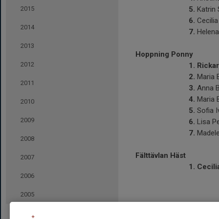
2015
5.
Katrin
6.
Cecilia
2014
7.
Helena
2013
Hoppning Ponny
2012
1.
Rickar
2.
Maria 
2011
3.
Anna B
4.
Maria 
2010
5.
Sofia 
2009
6.
Lisa P
7.
Madele
2008
Fälttävlan Häst
2007
1.
Cecili
2006
2005
2004