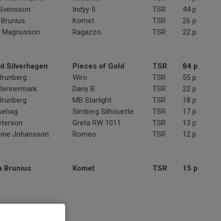
 Svensson
Indyy II
TSR
44 p
 Brunius
Komet
TSR
26 p
 Magnusson
Ragazzo
TSR
22 p
d Silverhagen
Pieces of Gold
TSR
84 p
Brunberg
Wiro
TSR
55 p
lennermark
Dany B
TSR
22 p
Brunberg
MB Starlight
TSR
18 p
Ivehag
Simberg Silhouette
TSR
17 p
eterson
Greta RW 1011
TSR
13 p
ine Johansson
Romeo
TSR
12 p
a Brunius
Komet
TSR
15
p