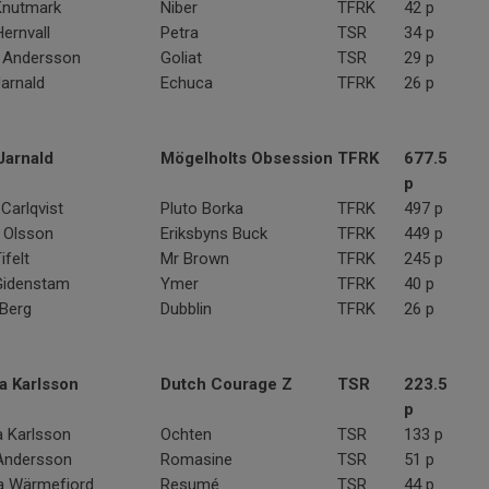
Knutmark
Niber
TFRK
42 p
Hernvall
Petra
TSR
34 p
 Andersson
Goliat
TSR
29 p
arnald
Echuca
TFRK
26 p
arnald
Mögelholts Obsession
TFRK
677.5
p
Carlqvist
Pluto Borka
TFRK
497 p
Olsson
Eriksbyns Buck
TFRK
449 p
felt
Mr Brown
TFRK
245 p
Gidenstam
Ymer
TFRK
40 p
 Berg
Dubblin
TFRK
26 p
 Karlsson
Dutch Courage Z
TSR
223.5
p
 Karlsson
Ochten
TSR
133 p
Andersson
Romasine
TSR
51 p
na Wärmefjord
Resumé
TSR
44 p