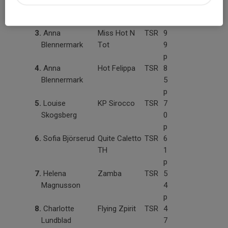
7
p
3.
Anna
Miss Hot N
TSR
9
Blennermark
Tot
9
p
4.
Anna
Hot Felippa
TSR
8
Blennermark
5
p
5.
Louise
KP Sirocco
TSR
7
Skogsberg
0
p
6.
Sofia Björserud
Quite Caletto
TSR
6
TH
1
p
7.
Helena
Zamba
TSR
5
Magnusson
4
p
8.
Charlotte
Flying Zpirit
TSR
4
Lundblad
7