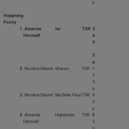
p
Hoppning
Ponny
1.
Amanda
Ior
TSR
2
Hernvall
6
0
.
5
p
2.
Nicolina Eklund
Sharon
TSR
1
3
5
p
3.
Nicolina Eklund
Ma Belle Fleur
TSR
9
0
p
4.
Amanda
Highlander
TSR
8
Hernvall
3
p