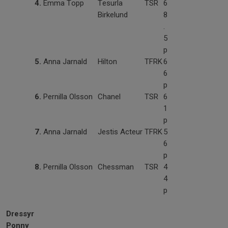
4.
Emma Topp
Tesurla
TSR
6
Birkelund
8
.
5
p
5.
Anna Jarnald
Hilton
TFRK
6
6
p
6.
Pernilla Olsson
Chanel
TSR
6
1
p
7.
Anna Jarnald
Jestis Acteur
TFRK
5
6
p
8.
Pernilla Olsson
Chessman
TSR
4
4
p
Dressyr
Ponny