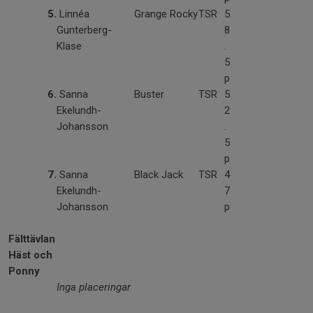
5.
Linnéa
Grange Rocky
TSR
5
Gunterberg-
8
Klase
.
5
p
6.
Sanna
Buster
TSR
5
Ekelundh-
2
Johansson
.
5
p
7.
Sanna
Black Jack
TSR
4
Ekelundh-
7
Johansson
p
Fälttävlan
Häst och
Ponny
Inga placeringar