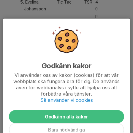
5.
Evelina
Tic Tac
TSR
4
Johansson
0
p
6.
Fanny Stenholm
Ballantine
TFRK
3
7
.
5
p
7.
Victoria Back
Ballantine
TFRK
3
4
Godkänn kakor
p
Vi använder oss av kakor (cookies) för att vår
webbplats ska fungera bra för dig. De används
Hoppning
även för webbanalys i syfte att hjälpa oss att
Häst
förbättra våra tjänster.
1.
Helena
Bullergårde
TSR
1
Så använder vi cookies
Magnusson
ns Robina
1
6
Godkänn alla kakor
p
2.
Charlotte
Monte
TSR
1
Bara nödvändiga
Lundblad
Christo SB
0