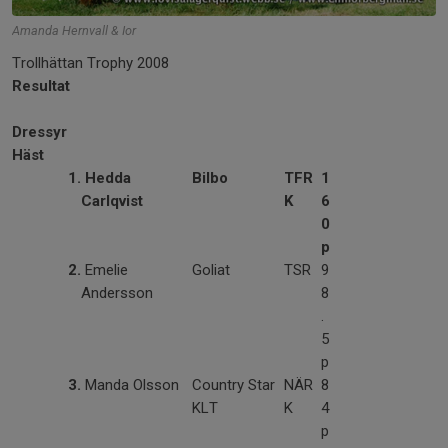
Amanda Hernvall & Ior
Trollhättan Trophy 2008
Resultat
Dressyr
Häst
1.
Hedda
Bilbo
TFR
1
Carlqvist
K
6
0
p
2.
Emelie
Goliat
TSR
9
Andersson
8
.
5
p
3.
Manda Olsson
Country Star
NÄR
8
KLT
K
4
p