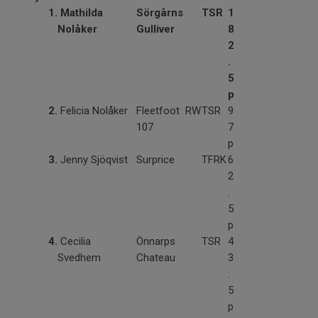
1.
Mathilda
Sörgårns
TSR
1
Nolåker
Gulliver
8
2
.
5
p
2.
Felicia Nolåker
Fleetfoot RW
TSR
9
107
7
p
3.
Jenny Sjöqvist
Surprice
TFRK
6
2
.
5
p
4.
Cecilia
Önnarps
TSR
4
Svedhem
Chateau
3
.
5
p